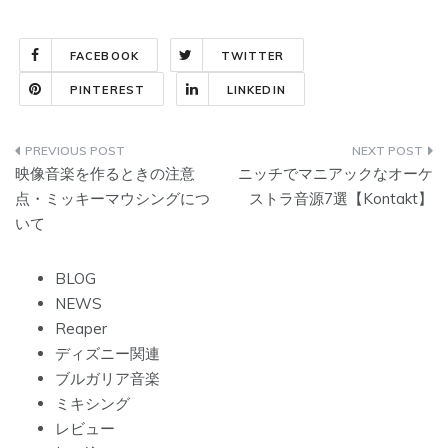
FACEBOOK
TWITTER
PINTEREST
LINKEDIN
投
映像音楽を作るときの注意
ニッチでマニアックなオーケ
稿
点・ミッキーマウシングにつ
ストラ音源7選【Kontakt】
いて
ナ
ビ
BLOG
NEWS
ゲ
Reaper
ー
ディズニー関連
ブルガリア音楽
シ
ミキシング
ョ
レビュー