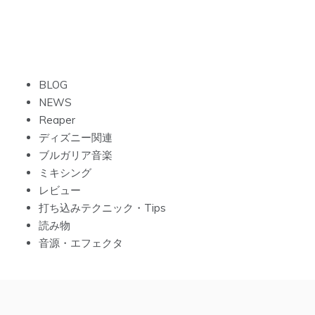
稿
の
ペ
ー
BLOG
NEWS
ジ
Reaper
送
ディズニー関連
ブルガリア音楽
り
ミキシング
レビュー
打ち込みテクニック・Tips
読み物
音源・エフェクタ