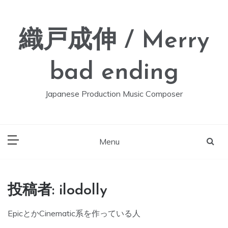
Skip
to
content
織戸成伸 / Merry
bad ending
Japanese Production Music Composer
Menu
投稿者:
ilodolly
EpicとかCinematic系を作っている人