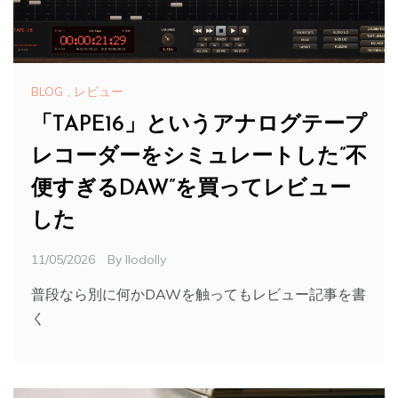
BLOG
,
レビュー
「TAPE16」というアナログテープ
レコーダーをシミュレートした”不
便すぎるDAW”を買ってレビュー
した
11/05/2026
By
Ilodolly
普段なら別に何かDAWを触ってもレビュー記事を書
く