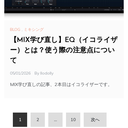
BLOG
,
ミキシング
【MIX学び直し】EQ（イコライザ
ー）とは？使う際の注意点につい
て
05/01/2026
By
Ilodolly
MIX学び直しの記事、2本目はイコライザーです。
投
1
2
…
10
次へ