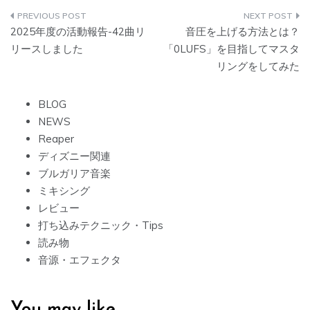
投
2025年度の活動報告-42曲リ
音圧を上げる方法とは？
稿
リースしました
「0LUFS」を目指してマスタ
リングをしてみた
ナ
ビ
BLOG
NEWS
ゲ
Reaper
ー
ディズニー関連
ブルガリア音楽
シ
ミキシング
ョ
レビュー
打ち込みテクニック・Tips
ン
読み物
音源・エフェクタ
You may like