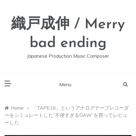
Skip
to
content
織戸成伸 / Merry
bad ending
Japanese Production Music Composer
Menu
Home
»
「TAPE16」というアナログテープレコーダ
ーをシミュレートした”不便すぎるDAW”を買ってレビュ
ーした