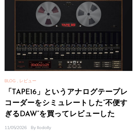
BLOG
,
レビュー
「TAPE16」というアナログテープレ
コーダーをシミュレートした”不便す
ぎるDAW”を買ってレビューした
11/05/2026
By
Ilodolly