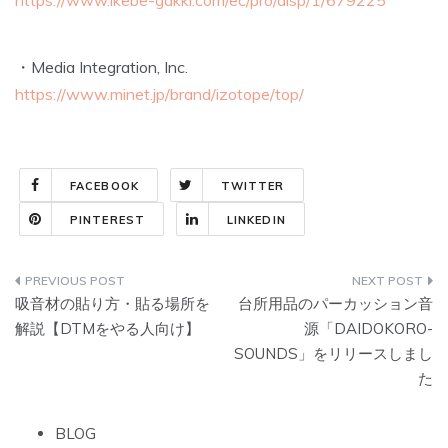
・Media Integration, Inc.
https://www.minet.jp/brand/izotope/top/
FACEBOOK
TWITTER
PINTEREST
LINKEDIN
投
吸音材の貼り方・貼る場所を
台所用品のパーカッション音
稿
解説【DTMをやる人向け】
源「DAIDOKORO-
SOUNDS」をリリースしまし
ナ
た
ビ
BLOG
ゲ