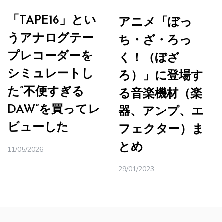
「TAPE16」とい
アニメ「ぼっ
うアナログテー
ち・ざ・ろっ
プレコーダーを
く！（ぼざ
シミュレートし
ろ）」に登場す
た”不便すぎる
る音楽機材（楽
DAW”を買ってレ
器、アンプ、エ
ビューした
フェクター）ま
とめ
11/05/2026
29/01/2023