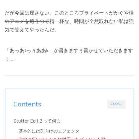
だが今回は屈さない。このところプライベートが
かぐや様
のアニメを追うので
精一杯な、時間が全然取れない私は強
気で答えてやったんだ。
「あっあtっぅああk、か書きますぅ書かせていただきます
ぅ…」
Contents
CLOSE
Stutter Edit 2って何よ
基本的にはDJ向けのエフェクタ