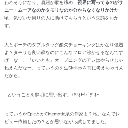
われそうになり、肩紐が喉を締め、
視界に写ってるのがサ
ニー・ムーアなのかタモリなのか分からなくなりかけた
頃、気づいた周りの人に助けてもらうという失態をおか
す。
人とポーチのダブルタッグ酸欠チョーキングはかなり強烈
よ？タモリも良い歳なのにこんなフロア沸かせるなんてす
げーなー。『いいとも』オープニングのアレはやらせじゃ
ねえんだなー。っていうのを生Skrillexを前に考えちゃうん
だから。
…ということを鮮明に思い出す。ｲﾔﾅｵﾓｲﾃﾞﾀﾞﾈｰ
っていうかEpicとかCinematic系の作家よ？私。なんでレ
ビュー依頼したの？とか思いながら試してました。