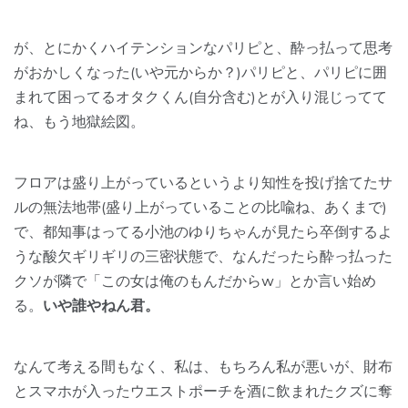
が、とにかくハイテンションなパリピと、酔っ払って思考
がおかしくなった(いや元からか？)パリピと、パリピに囲
まれて困ってるオタクくん(自分含む)とが入り混じってて
ね、もう地獄絵図。
フロアは盛り上がっているというより知性を投げ捨てたサ
ルの無法地帯(盛り上がっていることの比喩ね、あくまで)
で、都知事はってる小池のゆりちゃんが見たら卒倒するよ
うな酸欠ギリギリの三密状態で、なんだったら酔っ払った
クソが隣で「この女は俺のもんだからw」とか言い始め
る。
いや誰やねん君。
なんて考える間もなく、私は、もちろん私が悪いが、財布
とスマホが入ったウエストポーチを酒に飲まれたクズに奪