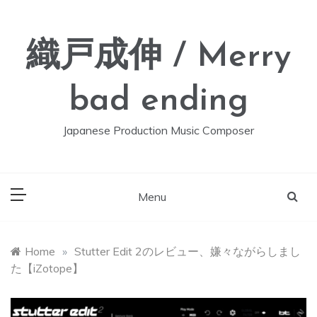
Skip
to
content
織戸成伸 / Merry
bad ending
Japanese Production Music Composer
Menu
Home
»
Stutter Edit 2のレビュー、嫌々ながらしまし
た【iZotope】