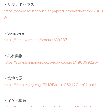
・サウンドハウス
https://www.soundhouse.co.jp/products/detail/item/27988
8/
・Sonicwire
https://sonicwire.com/product/A9387
・島村楽器
https://store.shimamura.co.jp/ec/pro/disp/1/mt0099225/
・宮地楽器
https://shop.miyaji.co.jp/SHOP/ka-r-062420-kr01.html
・イケベ楽器
https://www.ikebe-gakki.com/ec/pro/disp/1/679225