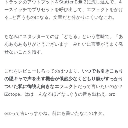
トラックのアウトプットをStutter Edit 2に流し込んで、キ
ースイッチでプリセットを呼び出して、エフェクトをかけ
る…と言うものになる。文章だと分かりにくいなこれ。
ちなみにスタッターてのは「どもる」という意味で、「あ
ああああありがとうございます」みたいに言葉がうまく発
せないことを指す。
これをレビューしろってのはつまり、
いつでも引きこもり
の隠キャで声を出す機会が俄然少なくどもり癖がすっかり
ついた私に御誂え向きなエフェクト
だって言いたいのか？
iZotope。ははーんなるほどな…ぐうの音も出ねえ…orz
orzって古いっすかね。前にも書いたなこのネタ。