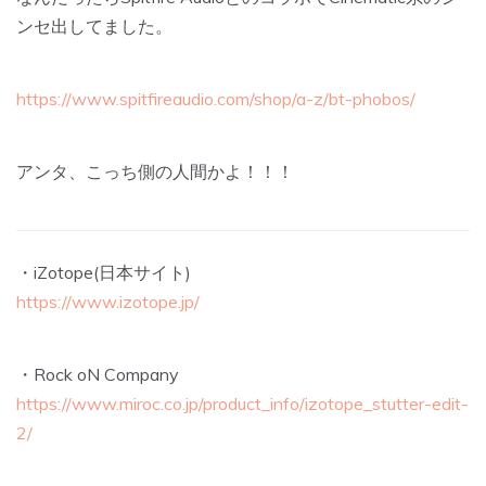
ンセ出してました。
https://www.spitfireaudio.com/shop/a-z/bt-phobos/
アンタ、こっち側の人間かよ！！！
・iZotope(日本サイト)
https://www.izotope.jp/
・Rock oN Company
https://www.miroc.co.jp/product_info/izotope_stutter-edit-
2/